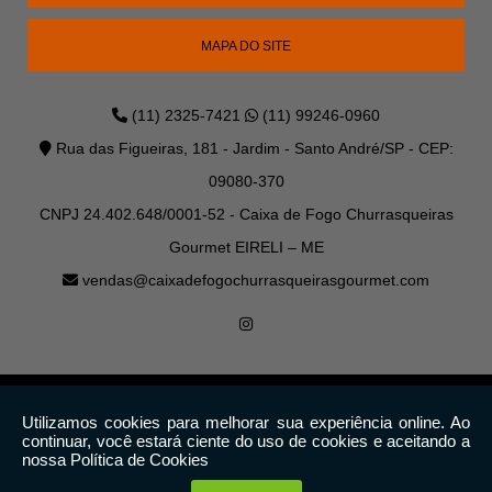
MAPA DO SITE
(11) 2325-7421
(11) 99246-0960
Rua das Figueiras, 181 - Jardim - Santo André/SP - CEP:
09080-370
CNPJ 24.402.648/0001-52 - Caixa de Fogo Churrasqueiras
Gourmet EIRELI – ME
vendas@caixadefogochurrasqueirasgourmet.com
Copyright © Caixa de Fogo. (Lei 9610 de 19/02/1998)
W3C
W3C