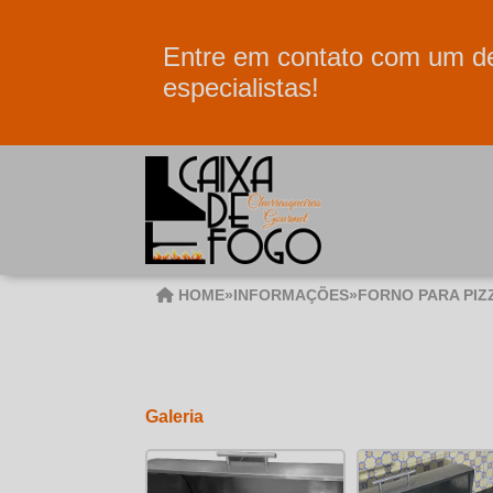
Entre em contato com um d
especialistas!
HOME
»
INFORMAÇÕES
»
FORNO PARA PIZ
Galeria