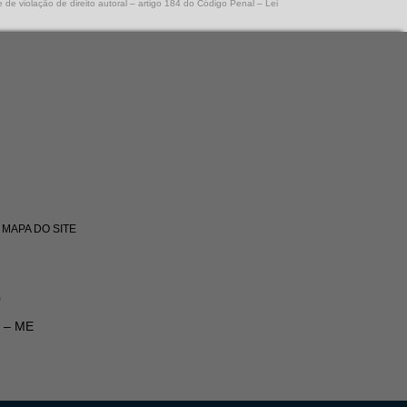
e de violação de direito autoral – artigo 184 do Código Penal –
Lei
MAPA DO SITE
0
I – ME