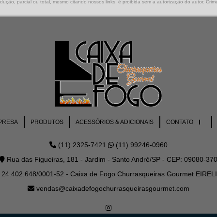
ução, parcial ou total, mesmo citando nossos links, é proibida sem a autorização do autor. Crim
PRESA
PRODUTOS
ACESSÓRIOS & ADICIONAIS
CONTATO
(11) 2325-7421
(11) 99246-0960
Rua das Figueiras, 181 - Jardim - Santo André/SP - CEP: 09080-37
24.402.648/0001-52 - Caixa de Fogo Churrasqueiras Gourmet EIREL
vendas@caixadefogochurrasqueirasgourmet.com