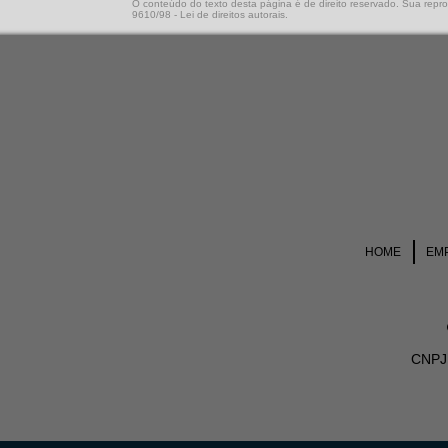
O conteúdo do texto desta página é de direito reservado. Sua reprod
9610/98 - Lei de direitos autorais
.
HOME
EM
CNPJ 