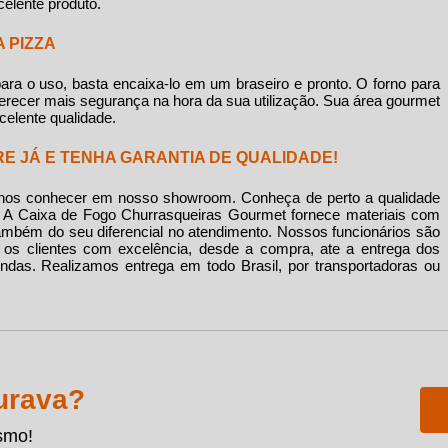
elente produto.
 PIZZA
 para o uso, basta encaixa-lo em um braseiro e pronto. O
forno para
erecer mais segurança na hora da sua utilização. Sua área gourmet
elente qualidade.
RE JÁ E TENHA GARANTIA DE QUALIDADE!
 nos conhecer em nosso showroom. Conheça de perto a qualidade
. A Caixa de Fogo Churrasqueiras Gourmet fornece materiais com
ambém do seu diferencial no atendimento. Nossos funcionários são
s os clientes com excelência, desde a compra, ate a entrega dos
das. Realizamos entrega em todo Brasil, por transportadoras ou
urava?
smo!