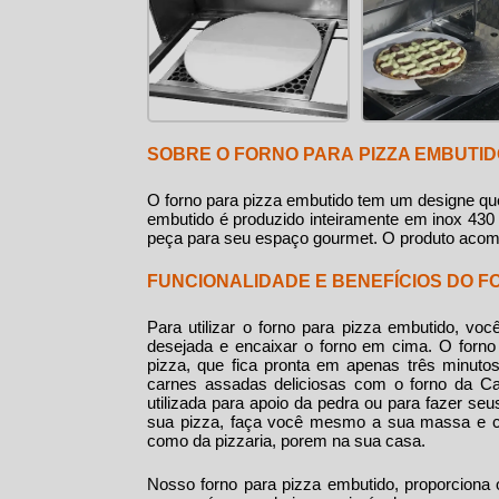
SOBRE O FORNO PARA PIZZA EMBUTI
O
forno para pizza embutido
tem um designe que
embutido
é produzido inteiramente em inox 430 
peça para seu espaço gourmet. O produto aco
FUNCIONALIDADE E BENEFÍCIOS DO F
Para utilizar o
forno para pizza embutido
, voc
desejada e encaixar o forno em cima. O
forno
pizza, que fica pronta em apenas três minuto
carnes assadas deliciosas com o forno da C
utilizada para apoio da pedra ou para fazer se
sua pizza, faça você mesmo a sua massa e co
como da pizzaria, porem na sua casa.
Nosso
forno para pizza embutido
, proporciona