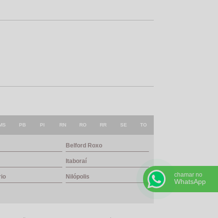
MS
PB
PI
RN
RO
RR
SE
TO
Belford Roxo
Itaboraí
chamar no
rio
Nilópolis
WhatsApp