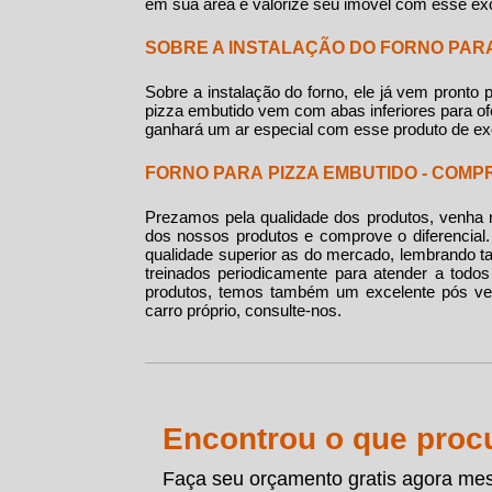
em sua área e valorize seu imóvel com esse exc
SOBRE A INSTALAÇÃO DO FORNO PARA
Sobre a instalação do forno, ele já vem pronto
pizza embutido
vem com abas inferiores para of
ganhará um ar especial com esse produto de exc
FORNO PARA PIZZA EMBUTIDO - COMP
Prezamos pela qualidade dos produtos, venha
dos nossos produtos e comprove o diferencial
qualidade superior as do mercado, lembrando t
treinados periodicamente para atender a todo
produtos, temos também um excelente pós ven
carro próprio, consulte-nos.
Encontrou o que proc
Faça seu orçamento gratis agora me