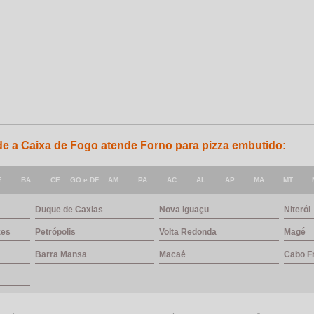
nde a Caixa de Fogo atende Forno para pizza embutido:
E
BA
CE
GO e DF
AM
PA
AC
AL
AP
MA
MT
Duque de Caxias
Nova Iguaçu
Niterói
zes
Petrópolis
Volta Redonda
Magé
Barra Mansa
Macaé
Cabo F