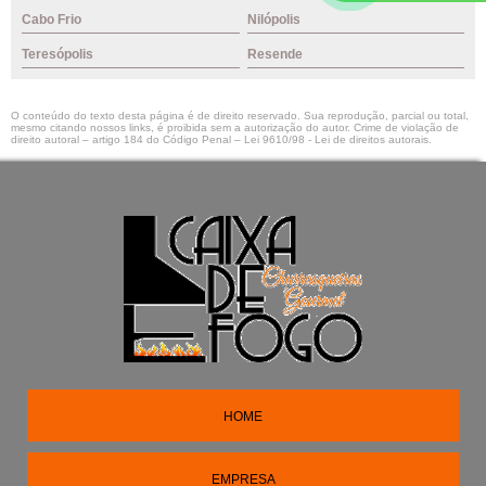
Cabo Frio
Nilópolis
Teresópolis
Resende
O conteúdo do texto desta página é de direito reservado. Sua reprodução, parcial ou total,
mesmo citando nossos links, é proibida sem a autorização do autor. Crime de violação de
direito autoral – artigo 184 do Código Penal –
Lei 9610/98 - Lei de direitos autorais
.
HOME
EMPRESA