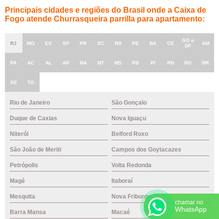
Principais cidades e regiões do Brasil onde a Caixa de
Fogo atende Churrasqueira parrilla para apartamento:
GO e
RJ
MG
ES
SP
PR
SC
RS
PE
BA
CE
AM
DF
PA
AC
AL
AP
MA
MT
MS
PB
PI
RN
RO
RR
SE
TO
Rio de Janeiro
São Gonçalo
Duque de Caxias
Nova Iguaçu
Niterói
Belford Roxo
São João de Meriti
Campos dos Goytacazes
Petrópolis
Volta Redonda
Magé
Itaboraí
Mesquita
Nova Friburgo
chamar no
WhatsApp
Barra Mansa
Macaé