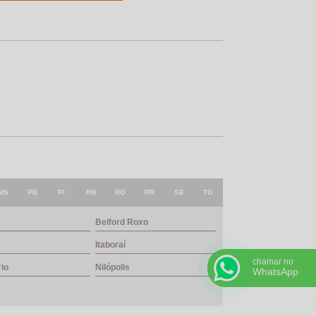
MS
PB
PI
RN
RO
RR
SE
TO
Belford Roxo
Itaboraí
chamar no
rio
Nilópolis
WhatsApp