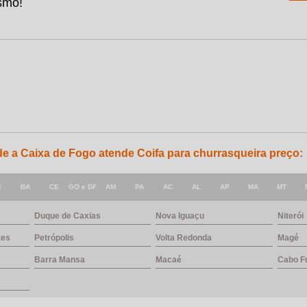
smo!
nde a Caixa de Fogo atende Coifa para churrasqueira preço:
E
BA
CE
GO e DF
AM
PA
AC
AL
AP
MA
MT
Duque de Caxias
Nova Iguaçu
Niterói
zes
Petrópolis
Volta Redonda
Magé
Barra Mansa
Macaé
Cabo F