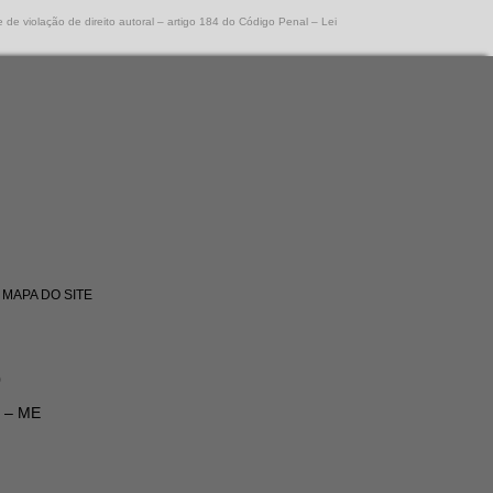
e de violação de direito autoral – artigo 184 do Código Penal –
Lei
MAPA DO SITE
0
I – ME