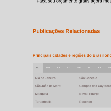
Faça seu orçamento gratis agora me
Publicações Relacionadas
Principais cidades e regiões do Brasil o
RJ
MG
ES
SP
PR
SC
RS
P
Rio de Janeiro
São Gonçalo
São João de Meriti
Campos dos Goytaca
Mesquita
Nova Friburgo
Teresópolis
Resende