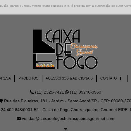
ução, parcial ou total, mesmo citando nossos links, é proibida sem a autorização do autor. Crim
PRESA
PRODUTOS
ACESSÓRIOS & ADICIONAIS
CONTATO
(11) 2325-7421
(11) 99246-0960
Rua das Figueiras, 181 - Jardim - Santo André/SP - CEP: 09080-37
24.402.648/0001-52 - Caixa de Fogo Churrasqueiras Gourmet EIREL
vendas@caixadefogochurrasqueirasgourmet.com