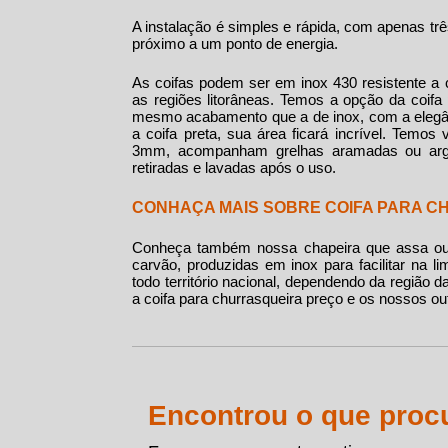
A instalação é simples e rápida, com apenas três 
próximo a um ponto de energia.
As coifas podem ser em inox 430 resistente a c
as regiões litorâneas. Temos a opção da
coifa
mesmo acabamento que a de inox, com a elegânc
a coifa preta, sua área ficará incrível. Temo
3mm, acompanham grelhas aramadas ou arge
retiradas e lavadas após o uso.
CONHAÇA MAIS SOBRE COIFA PARA 
Conheça também nossa chapeira que assa ou g
carvão, produzidas em inox para facilitar na 
todo território nacional, dependendo da região 
a
coifa para churrasqueira preço
e os nossos ou
Encontrou o que proc