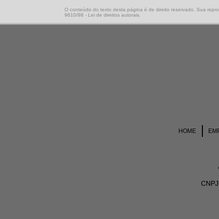
O conteúdo do texto desta página é de direito reservado. Sua reprod
9610/98 - Lei de direitos autorais
.
HOME
EM
CNPJ 