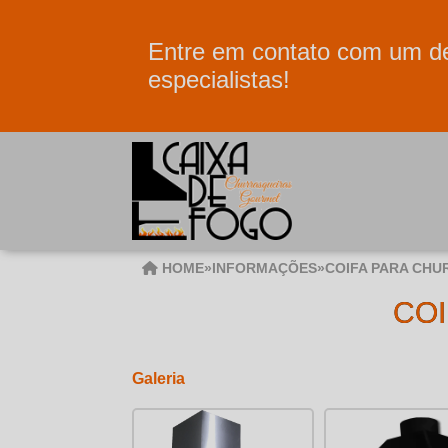
Entre em contato com um d
especialistas!
HOME
»
INFORMAÇÕES
»
COIFA PARA CHU
CO
Galeria