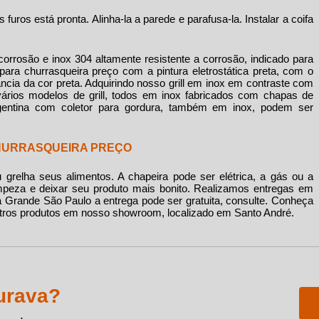
furos está pronta. Alinha-la a parede e parafusa-la. Instalar a coifa
orrosão e inox 304 altamente resistente a corrosão, indicado para
 para churrasqueira preço
com a pintura eletrostática preta, com o
ia da cor preta. Adquirindo nosso grill em inox em contraste com
s vários modelos de grill, todos em inox fabricados com chapas de
ntina com coletor para gordura, também em inox, podem ser
CHURRASQUEIRA PREÇO
relha seus alimentos. A chapeira pode ser elétrica, a gás ou a
limpeza e deixar seu produto mais bonito. Realizamos entregas em
da Grande São Paulo a entrega pode ser gratuita, consulte. Conheça
tros produtos em nosso showroom, localizado em Santo André.
urava?