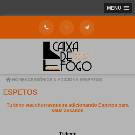
MENU
HOME
ACESSÓRIOS & ADICIONAIS
ESPETOS
ESPETOS
Turbine sua churrasqueira adicionando Espetos para
seus assados
Tridente