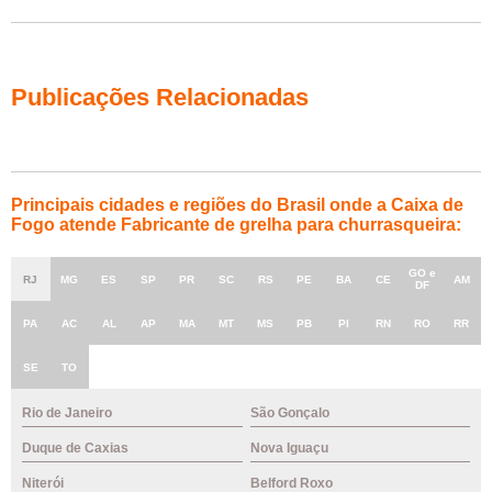
Publicações Relacionadas
Principais cidades e regiões do Brasil onde a Caixa de
Fogo atende Fabricante de grelha para churrasqueira:
GO e
RJ
MG
ES
SP
PR
SC
RS
PE
BA
CE
AM
DF
PA
AC
AL
AP
MA
MT
MS
PB
PI
RN
RO
RR
SE
TO
Rio de Janeiro
São Gonçalo
Duque de Caxias
Nova Iguaçu
Niterói
Belford Roxo