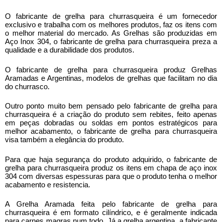
O
fabricante de grelha para churrasqueira
é um fornecedor
exclusivo e trabalha com os melhores produtos, faz os itens com
o melhor material do mercado. As Grelhas são produzidas em
Aço Inox 304, o
fabricante de grelha para churrasqueira
preza a
qualidade e a durabilidade dos produtos.
O
fabricante de grelha para churrasqueira
produz Grelhas
Aramadas e Argentinas, modelos de grelhas que facilitam no dia
do churrasco.
Outro ponto muito bem pensado pelo
fabricante de grelha para
churrasqueira
é a criação do produto sem rebites, feito apenas
em peças dobradas ou soldas em pontos estratégicos para
melhor acabamento, o
fabricante de grelha para churrasqueira
visa também a elegância do produto.
Para que haja segurança do produto adquirido, o
fabricante de
grelha para churrasqueira
produz os itens em chapa de aço inox
304 com diversas espessuras para que o produto tenha o melhor
acabamento e resistencia.
A Grelha Aramada feita pelo
fabricante de grelha para
churrasqueira
é em formato cilíndrico, e é geralmente indicada
para carnes magras num todo. Já a grelha argentina, a
fabricante