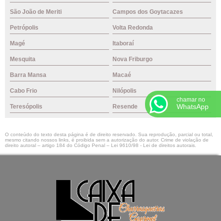
São João de Meriti
Campos dos Goytacazes
Petrópolis
Volta Redonda
Magé
Itaboraí
Mesquita
Nova Friburgo
Barra Mansa
Macaé
Cabo Frio
Nilópolis
chamar no
WhatsApp
Teresópolis
Resende
O conteúdo do texto desta página é de direito reservado. Sua reprodução, parcial ou total,
mesmo citando nossos links, é proibida sem a autorização do autor. Crime de violação de
direito autoral – artigo 184 do Código Penal –
Lei 9610/98 - Lei de direitos autorais
.