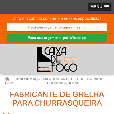
MENU
Entre em contato com um de nossos especialistas!
Faça seu orçamento agora mesmo
Faça seu orçamento por Whatsapp
»
INFORMAÇÕES
»
FABRICANTE DE GRELHA PARA
HOME
CHURRASQUEIRA
FABRICANTE DE GRELHA
PARA CHURRASQUEIRA