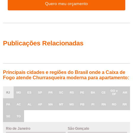
Quero meu orçamento
Publicações Relacionadas
Principais cidades e regiões do Brasil onde a Caixa de
Fogo atende Churrasqueira moderna para apartamento:
GO e
RJ
MG
ES
SP
PR
SC
RS
PE
BA
CE
AM
DF
PA
AC
AL
AP
MA
MT
MS
PB
PI
RN
RO
RR
SE
TO
Rio de Janeiro
São Gonçalo