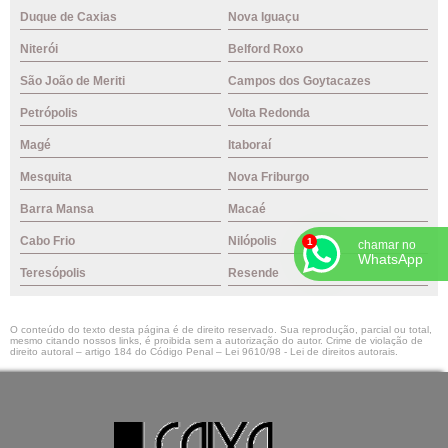
Duque de Caxias
Nova Iguaçu
Niterói
Belford Roxo
São João de Meriti
Campos dos Goytacazes
Petrópolis
Volta Redonda
Magé
Itaboraí
Mesquita
Nova Friburgo
Barra Mansa
Macaé
Cabo Frio
Nilópolis
chamar no
WhatsApp
Teresópolis
Resende
O conteúdo do texto desta página é de direito reservado. Sua reprodução, parcial ou total,
mesmo citando nossos links, é proibida sem a autorização do autor. Crime de violação de
direito autoral – artigo 184 do Código Penal –
Lei 9610/98 - Lei de direitos autorais
.