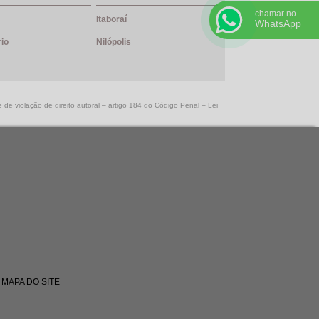
chamar no
Itaboraí
WhatsApp
rio
Nilópolis
e de violação de direito autoral – artigo 184 do Código Penal –
Lei
MAPA DO SITE