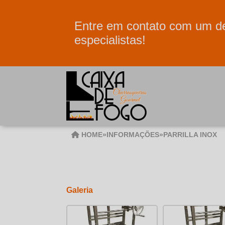
Entre em contato com um d
especialistas!
HOME
»
INFORMAÇÕES
»
PARRILLA INOX
Galeria