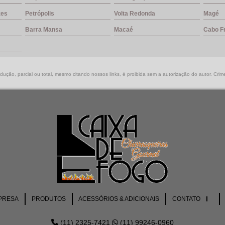
zes
Petrópolis
Volta Redonda
Magé
Barra Mansa
Macaé
Cabo F
ução, parcial ou total, mesmo citando nossos links, é proibida sem a autorização do autor. Crim
PRESA
PRODUTOS
ACESSÓRIOS & ADICIONAIS
CONTATO
(11) 2325-7421
(11) 99246-0960