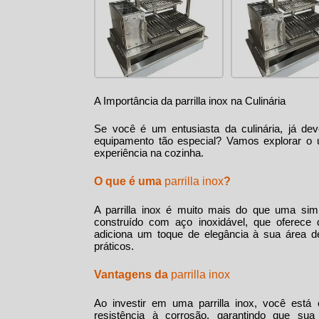
A Importância da
parrilla inox
na Culinária
Se você é um entusiasta da culinária, já dev
equipamento tão especial? Vamos explorar o
experiência na cozinha.
O que é uma
parrilla inox
?
A
parrilla inox
é muito mais do que uma simple
construído com aço inoxidável, que oferece 
adiciona um toque de elegância à sua área d
práticos.
Vantagens da
parrilla inox
Ao investir em uma
parrilla inox
, você está 
resistência à corrosão, garantindo que s