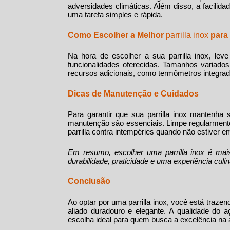
adversidades climáticas. Além disso, a facilida
uma tarefa simples e rápida.
Como Escolher a Melhor
parrilla inox
para
Na hora de escolher a sua
parrilla inox
, lev
funcionalidades oferecidas. Tamanhos variad
recursos adicionais, como termômetros integrado
Dicas de Manutenção e Cuidados
Para garantir que sua
parrilla inox
mantenha s
manutenção são essenciais. Limpe regularmente
parrilla contra intempéries quando não estiver e
Em resumo, escolher uma
parrilla inox
é mais
durabilidade, praticidade e uma experiência culi
Conclusão
Ao optar por uma
parrilla inox
, você está traze
aliado duradouro e elegante. A qualidade do a
escolha ideal para quem busca a excelência na a