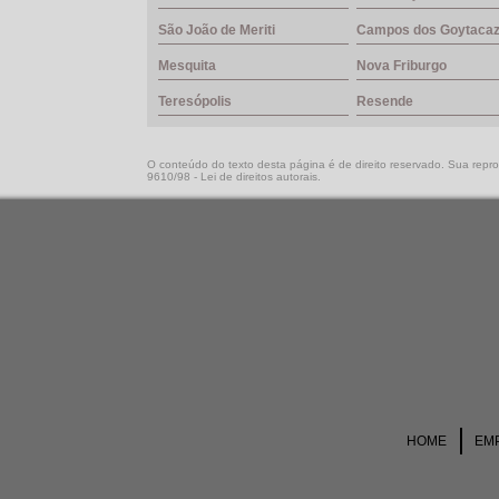
São João de Meriti
Campos dos Goytaca
Mesquita
Nova Friburgo
Teresópolis
Resende
O conteúdo do texto desta página é de direito reservado. Sua reprod
9610/98 - Lei de direitos autorais
.
HOME
EM