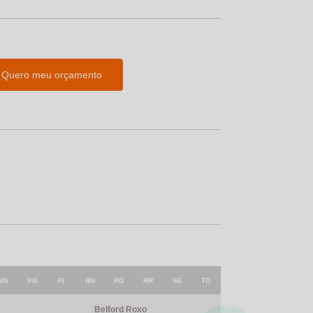
Quero meu orçamento
MS
PB
PI
RN
RO
RR
SE
TO
Belford Roxo