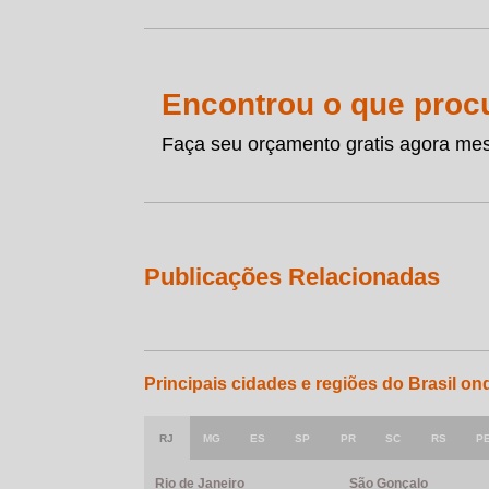
Encontrou o que proc
Faça seu orçamento gratis agora me
Publicações Relacionadas
Principais cidades e regiões do Brasil on
RJ
MG
ES
SP
PR
SC
RS
P
Rio de Janeiro
São Gonçalo