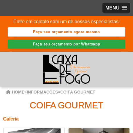
MENU
Entre em contato com um de nossos especialistas!
Faça seu orçamento agora mesmo
Faça seu orçamento por Whatsapp
HOME
»
INFORMAÇÕES
»
COIFA GOURMET
COIFA GOURMET
Galeria