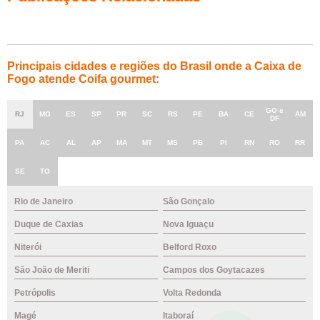
Principais cidades e regiões do Brasil onde a Caixa de
Fogo atende Coifa gourmet:
GO e
RJ
MG
ES
SP
PR
SC
RS
PE
BA
CE
AM
DF
PA
AC
AL
AP
MA
MT
MS
PB
PI
RN
RO
RR
SE
TO
Rio de Janeiro
São Gonçalo
Duque de Caxias
Nova Iguaçu
Niterói
Belford Roxo
São João de Meriti
Campos dos Goytacazes
Petrópolis
Volta Redonda
Magé
Itaboraí