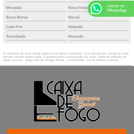
chamar no
Mesquita
Nova Friburgo
WhatsApp
Barra Mansa
Macaé
Cabo Frio
Nilópolis
Teresópolis
Resende
O conteúdo do texto desta página é de direito reservado. Sua reprodução, parcial ou total,
mesmo citando nossos links, é proibida sem a autorização do autor. Crime de violação de
direito autoral – artigo 184 do Código Penal –
Lei 9610/98 - Lei de direitos autorais
.