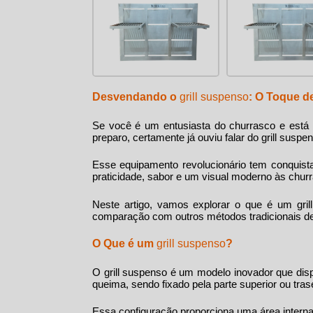
Desvendando o
grill suspenso
: O Toque d
Se você é um entusiasta do churrasco e está
preparo, certamente já ouviu falar do
grill suspe
Esse equipamento revolucionário tem conquis
praticidade, sabor e um visual moderno às churr
Neste artigo, vamos explorar o que é um
gri
comparação com outros métodos tradicionais de
O Que é um
grill suspenso
?
O
grill suspenso
é um modelo inovador que disp
queima, sendo fixado pela parte superior ou trase
Essa configuração proporciona uma área interna 