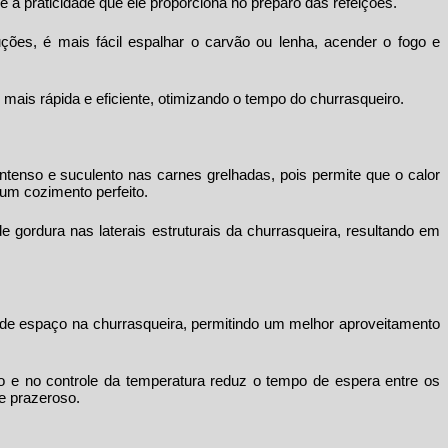
é a praticidade que ele proporciona no preparo das refeições.
uções, é mais fácil espalhar o carvão ou lenha, acender o fogo e
 mais rápida e eficiente, otimizando o tempo do churrasqueiro.
ntenso e suculento nas carnes grelhadas, pois permite que o calor
 um cozimento perfeito.
e gordura nas laterais estruturais da churrasqueira, resultando em
e espaço na churrasqueira, permitindo um melhor aproveitamento
o e no controle da temperatura reduz o tempo de espera entre os
e prazeroso.