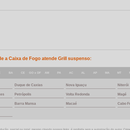
de a Caixa de Fogo atende Grill suspenso:
E
BA
CE
GO e DF
AM
PA
AC
AL
AP
MA
MT
Duque de Caxias
Nova Iguaçu
Niterói
zes
Petrópolis
Volta Redonda
Magé
Barra Mansa
Macaé
Cabo F
ução, parcial ou total, mesmo citando nossos links, é proibida sem a autorização do autor. Crim