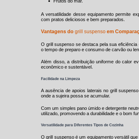
Frutos do mar.
A versatilidade desse equipamento permite ex
com pratos deliciosos e bem preparados.
Vantagens do
grill suspenso
em Comparaç
O
grill suspenso
se destaca pela sua eficiência 
o tempo de preparo e consumo de carvão ou len
Além disso, a distribuição uniforme do calor e
econômico e sustentável.
Facilidade na Limpeza
A ausência de apoios laterais no
grill suspenso
onde a sujeira possa se acumular.
Com um simples pano úmido e detergente neutro
utilizado, promovendo a durabilidade e o bom fu
Versatilidade para Diferentes Tipos de Cozinha
O
grill suspenso
é um equipamento versátil que s