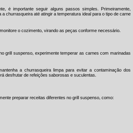
te, é importante seguir alguns passos simples. Primeiramente,
 a churrasqueira até atingir a temperatura ideal para o tipo de carne
 monitore o cozimento, virando as peças conforme necessário.
 no
grill suspenso
, experimente temperar as carnes com marinadas
e mantenha a churrasqueira limpa para evitar a contaminação dos
á desfrutar de refeições saborosas e suculentas.
imente preparar receitas diferentes no
grill suspenso
, como: