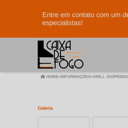
Entre em contato com um d
especialistas!
HOME
»
INFORMAÇÕES
»
GRILL SUSPENSO
Galeria