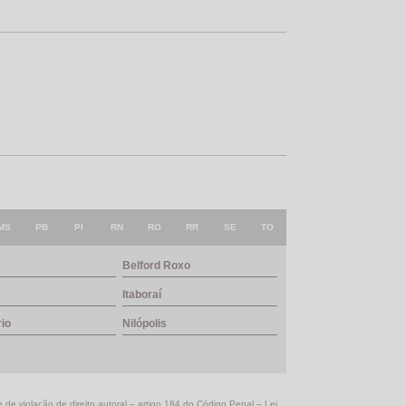
MS
PB
PI
RN
RO
RR
SE
TO
Belford Roxo
Itaboraí
rio
Nilópolis
e de violação de direito autoral – artigo 184 do Código Penal –
Lei