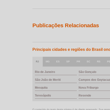
Publicações Relacionadas
Principais cidades e regiões do Brasil on
RJ
MG
ES
SP
PR
SC
RS
P
Rio de Janeiro
São Gonçalo
São João de Meriti
Campos dos Goytaca
Mesquita
Nova Friburgo
Teresópolis
Resende
O conteúdo do texto desta página é de direito reservado. Sua reprod