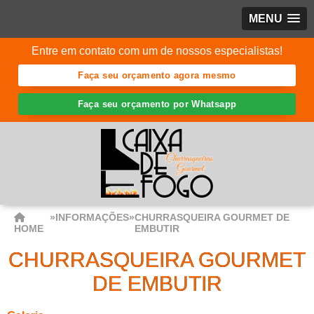
MENU
Entre em contato com um de nossos especialistas!
Faça seu orçamento agora mesmo
Faça seu orçamento por Whatsapp
»
INFORMAÇÕES
»
CHURRASQUEIRA GOURMET DE
HOME
EMBUTIR
CHURRASQUEIRA GOURMET
DE EMBUTIR