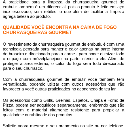
A praticidade para a limpeza da
churrasqueira gourmet de
embutir
também é um diferencial, pois o produto é feito em aço
inox escovado, sem rebites, o que além de facilitar a limpeza
agrega beleza ao produto.
QUALIDADE VOCÊ ENCONTRA NA CAIXA DE FOGO
CHURRASQUEIRAS GOURMET
O revestimento da
churrasqueira gourmet de embutir
, é com uma
tecnologia pensada para manter o calor apenas na parte interna
do braseiro e direcionado para a carne - para poder otimizar todo
o espaço com móvelplanejado na parte inferior a ele. Além de
proteger a área externa, o calor do fogo será todo direcionado
para o seu churrasco.
Com a
churrasqueira gourmet de embutir
você também tem
versatilidade, podendo utilizar com outros acessórios que irão
favorecer a você outras praticidades no aconchego do teu lar.
Os acessórios como Grills, Grelhas, Espetos, Chapa e Forno de
Pizza, podem ser adquiridos separadamente, lembrando que são
feitos com o material altamente resistente para propiciar a
qualidade e durabilidade dos produtos.
Solicite agora mesmo o seu orçamento no site ou por telefone.