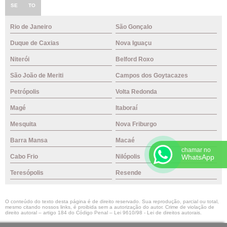
SE
TO
Rio de Janeiro
São Gonçalo
Duque de Caxias
Nova Iguaçu
Niterói
Belford Roxo
São João de Meriti
Campos dos Goytacazes
Petrópolis
Volta Redonda
Magé
Itaboraí
Mesquita
Nova Friburgo
Barra Mansa
Macaé
chamar no
Cabo Frio
Nilópolis
WhatsApp
Teresópolis
Resende
O conteúdo do texto desta página é de direito reservado. Sua reprodução, parcial ou total,
mesmo citando nossos links, é proibida sem a autorização do autor. Crime de violação de
direito autoral – artigo 184 do Código Penal –
Lei 9610/98 - Lei de direitos autorais
.