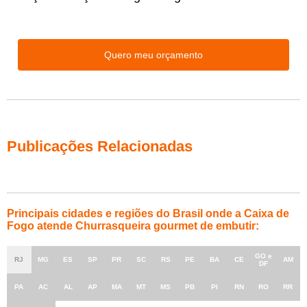
Quero meu orçamento
Publicações Relacionadas
Principais cidades e regiões do Brasil onde a Caixa de
Fogo atende Churrasqueira gourmet de embutir:
GO e
RJ
MG
ES
SP
PR
SC
RS
PE
BA
CE
AM
DF
PA
AC
AL
AP
MA
MT
MS
PB
PI
RN
RO
RR