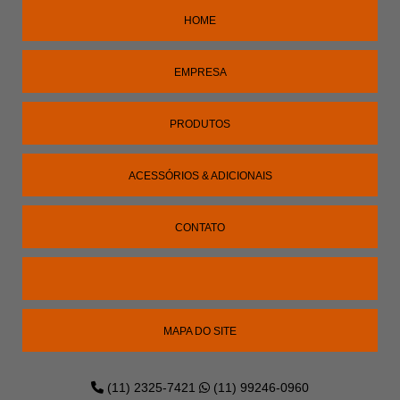
CHURRASQUEIRA PARA VARANDA GOURMET
HOME
COIFA BOX PARA CHURRASQUEIRA
COIFA COM PINTURA ELETROSTÁTICA PRETA
EMPRESA
COIFA DE INOX PARA CHURRASQUEIRA
PRODUTOS
COIFA GOURMET
COIFA GOURMET PARA CHURRASQUEIRA
ACESSÓRIOS & ADICIONAIS
COIFA PARA CHURRASQUEIRA INOX 304
CONTATO
COIFA PARA CHURRASQUEIRA PARA APARTAMENTO
COIFA SOB MEDIDA
FORNO DE PIZZA CARVÃO
MAPA DO SITE
FORNO DE PIZZA PARA APARTAMENTO
FORNO DE PIZZA PARA EMBUTIR NA CHURRASQUEIRA
(11) 2325-7421
(11) 99246-0960